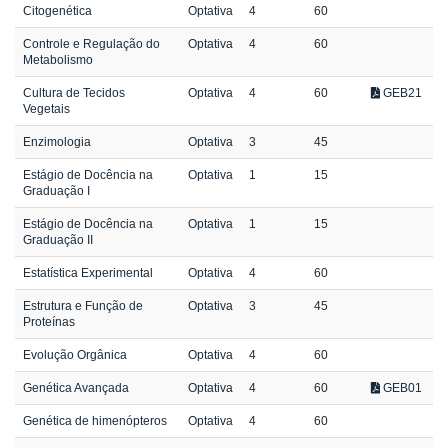
Citogenética
Optativa
4
60
Controle e Regulação do
Optativa
4
60
Metabolismo
Cultura de Tecidos
Optativa
4
60
GEB21
Vegetais
Enzimologia
Optativa
3
45
Estágio de Docência na
Optativa
1
15
Graduação I
Estágio de Docência na
Optativa
1
15
Graduação II
Estatística Experimental
Optativa
4
60
Estrutura e Função de
Optativa
3
45
Proteínas
Evolução Orgânica
Optativa
4
60
Genética Avançada
Optativa
4
60
GEB01
Genética de himenópteros
Optativa
4
60