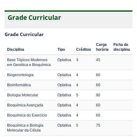
Grade Curricular
Grade Curricular
Carga
Ficha da
Disciplina
Tipo
Créditos
horária
disciplina
Base Tópicos Modernos
Optativa
3
45
em Genética e Bioquímica
Biogerontologia
Optativa
4
60
Bioinformática
Optativa
4
60
Biologia Molecular
Optativa
5
90
Bioquímica Avançada
Optativa
4
60
Bioquímica do Exercício
Optativa
4
60
Bioquímica e Biologia
Optativa
5
75
Molecular da Célula