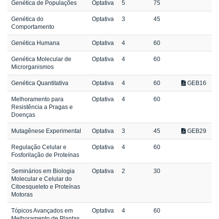
Genética de Populações
Optativa
5
75
Genética do
Optativa
3
45
Comportamento
Genética Humana
Optativa
4
60
Genética Molecular de
Optativa
4
60
Microrganismos
Genética Quantitativa
Optativa
4
60
GEB16
Melhoramento para
Optativa
4
60
Resistência a Pragas e
Doenças
Mutagênese Experimental
Optativa
3
45
GEB29
Regulação Celular e
Optativa
4
60
Fosforilação de Proteínas
Seminários em Biologia
Optativa
2
30
Molecular e Celular do
Citoesqueleto e Proteínas
Motoras
Tópicos Avançados em
Optativa
4
60
Melhoramento de Plantas