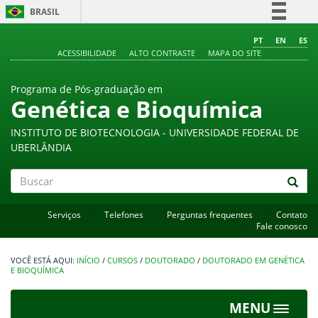
BRASIL
Simplifique!
PT
EN
ES
ACESSIBILIDADE
ALTO CONTRASTE
MAPA DO SITE
Comunica BR
Participe
Programa de Pós-graduação em
Acesso à informação
Genética e Bioquímica
Legislação
INSTITUTO DE BIOTECNOLOGIA - UNIVERSIDADE FEDERAL DE
Canais
UBERLÂNDIA
Buscar
Serviços
Telefones
Perguntas frequentes
Contato
Fale conosco
INÍCIO
/
CURSOS
/
DOUTORADO
/
DOUTORADO EM GENÉTICA
E BIOQUÍMICA
MENU
Toggle