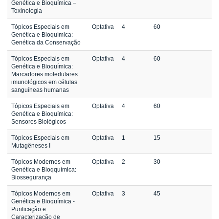
Genética e Bioquímica –
Toxinologia
Tópicos Especiais em
Optativa
4
60
Genética e Bioquímica:
Genética da Conservação
Tópicos Especiais em
Optativa
4
60
Genética e Bioquímica:
Marcadores moledulares
imunológicos em células
sanguíneas humanas
Tópicos Especiais em
Optativa
4
60
Genética e Bioquímica:
Sensores Biológicos
Tópicos Especiais em
Optativa
1
15
Mutagêneses I
Tópicos Modernos em
Optativa
2
30
Genética e Bioqquímica:
Biossegurança
Tópicos Modernos em
Optativa
3
45
Genética e Bioquímica -
Purificação e
Caracterização de