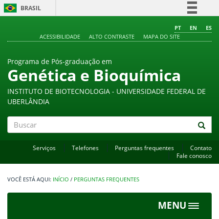
BRASIL
Simplifique!
PT
EN
ES
ACESSIBILIDADE
ALTO CONTRASTE
MAPA DO SITE
Comunica BR
Participe
Programa de Pós-graduação em
Acesso à informação
Genética e Bioquímica
Legislação
INSTITUTO DE BIOTECNOLOGIA - UNIVERSIDADE FEDERAL DE
Canais
UBERLÂNDIA
Buscar
Serviços
Telefones
Perguntas frequentes
Contato
Fale conosco
INÍCIO
/
PERGUNTAS FREQUENTES
MENU
Toggle
navigat