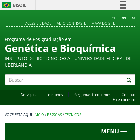
BRASIL
Simplifique!
PT
EN
ES
ACESSIBILIDADE
ALTO CONTRASTE
MAPA DO SITE
Comunica BR
Participe
Programa de Pós-graduação em
Acesso à informação
Genética e Bioquímica
Legislação
INSTITUTO DE BIOTECNOLOGIA - UNIVERSIDADE FEDERAL DE
Canais
UBERLÂNDIA
Buscar
Serviços
Telefones
Perguntas frequentes
Contato
Fale conosco
INÍCIO
/
PESSOAS
/
TÉCNICOS
MENU
Toggle
navigat