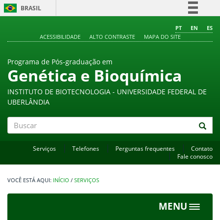
BRASIL
Simplifique!
PT
EN
ES
ACESSIBILIDADE
ALTO CONTRASTE
MAPA DO SITE
Comunica BR
Participe
Programa de Pós-graduação em
Acesso à informação
Genética e Bioquímica
Legislação
INSTITUTO DE BIOTECNOLOGIA - UNIVERSIDADE FEDERAL DE
Canais
UBERLÂNDIA
Buscar
Serviços
Telefones
Perguntas frequentes
Contato
Fale conosco
INÍCIO
/
SERVIÇOS
MENU
Toggle
navigat