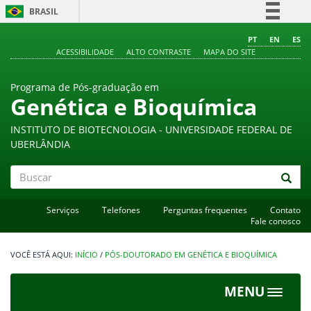
BRASIL
Simplifique!
PT
EN
ES
ACESSIBILIDADE
ALTO CONTRASTE
MAPA DO SITE
Comunica BR
Participe
Programa de Pós-graduação em
Acesso à informação
Genética e Bioquímica
Legislação
INSTITUTO DE BIOTECNOLOGIA - UNIVERSIDADE FEDERAL DE
Canais
UBERLÂNDIA
Buscar
Serviços
Telefones
Perguntas frequentes
Contato
Fale conosco
INÍCIO
/
PÓS-DOUTORADO EM GENÉTICA E BIOQUÍMICA
MENU
Toggle
navigat