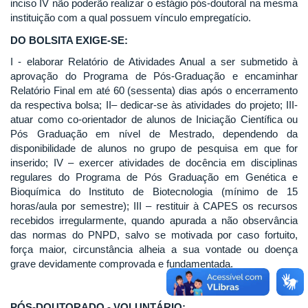
inciso IV não poderão realizar o estágio pós-doutoral na mesma
instituição com a qual possuem vínculo empregatício.
DO BOLSITA EXIGE-SE:
I - elaborar Relatório de Atividades Anual a ser submetido à
aprovação do Programa de Pós-Graduação e encaminhar
Relatório Final em até 60 (sessenta) dias após o encerramento
da respectiva bolsa; II– dedicar-se às atividades do projeto; III-
atuar como co-orientador de alunos de Iniciação Científica ou
Pós Graduação em nível de Mestrado, dependendo da
disponibilidade de alunos no grupo de pesquisa em que for
inserido; IV – exercer atividades de docência em disciplinas
regulares do Programa de Pós Graduação em Genética e
Bioquímica do Instituto de Biotecnologia (mínimo de 15
horas/aula por semestre); III – restituir à CAPES os recursos
recebidos irregularmente, quando apurada a não observância
das normas do PNPD, salvo se motivada por caso fortuito,
força maior, circunstância alheia a sua vontade ou doença
grave devidamente comprovada e fundamentada.
PÓS-DOUTORADO - VOLUNTÁRIO: