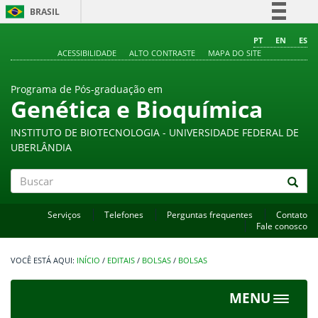
BRASIL
Simplifique!
PT
EN
ES
ACESSIBILIDADE
ALTO CONTRASTE
MAPA DO SITE
Comunica BR
Participe
Programa de Pós-graduação em
Acesso à informação
Genética e Bioquímica
Legislação
INSTITUTO DE BIOTECNOLOGIA - UNIVERSIDADE FEDERAL DE
Canais
UBERLÂNDIA
Buscar
Serviços
Telefones
Perguntas frequentes
Contato
Fale conosco
INÍCIO
/
EDITAIS
/
BOLSAS
/
BOLSAS
MENU
Toggle
navigat