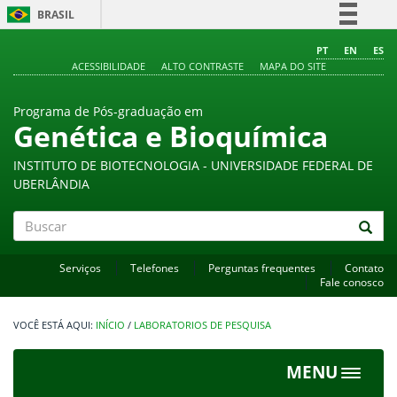
BRASIL
Simplifique!
PT
EN
ES
ACESSIBILIDADE
ALTO CONTRASTE
MAPA DO SITE
Comunica BR
Participe
Programa de Pós-graduação em
Acesso à informação
Genética e Bioquímica
Legislação
INSTITUTO DE BIOTECNOLOGIA - UNIVERSIDADE FEDERAL DE
Canais
UBERLÂNDIA
Buscar
Serviços
Telefones
Perguntas frequentes
Contato
Fale conosco
INÍCIO
/
LABORATORIOS DE PESQUISA
MENU
Toggle
navigat