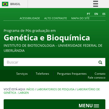
BRASIL
Simplifique!
PT
EN
ES
ACESSIBILIDADE
ALTO CONTRASTE
MAPA DO SITE
Comunica BR
Participe
Programa de Pós-graduação em
Acesso à informação
Genética e Bioquímica
Legislação
INSTITUTO DE BIOTECNOLOGIA - UNIVERSIDADE FEDERAL DE
Canais
UBERLÂNDIA
Buscar
Serviços
Telefones
Perguntas frequentes
Contato
Fale conosco
INÍCIO
/
LABORATORIOS DE PESQUISA
/
LABORATÓRIO DE
GENÉTICA - LABGEN
MENU
Toggle