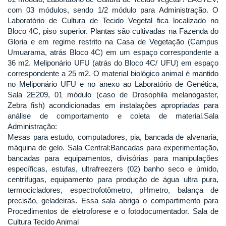
com 03 módulos, sendo 1/2 módulo para Administração. O
Laboratório de Cultura de Tecido Vegetal fica localizado no
Bloco 4C, piso superior. Plantas são cultivadas na Fazenda do
Gloria e em regime restrito na Casa de Vegetação (Campus
Umuarama, atrás Bloco 4C) em um espaço correspondente a
36 m2. Meliponário UFU (atrás do Bloco 4C/ UFU) em espaço
correspondente a 25 m2. O material biológico animal é mantido
no Meliponário UFU e no anexo ao Laboratório de Genética,
Sala 2E209, 01 módulo (caso de Drosophila melanogaster,
Zebra fish) acondicionadas em instalações apropriadas para
análise de comportamento e coleta de material.Sala
Administração:
Mesas para estudo, computadores, pia, bancada de alvenaria,
máquina de gelo. Sala Central:Bancadas para experimentação,
bancadas para equipamentos, divisórias para manipulações
específicas, estufas, ultrafreezers (02) banho seco e úmido,
centrífugas, equipamento para produção de água ultra pura,
termocicladores, espectrofotômetro, pHmetro, balança de
precisão, geladeiras. Essa sala abriga o compartimento para
Procedimentos de eletroforese e o fotodocumentador. Sala de
Cultura Tecido Animal