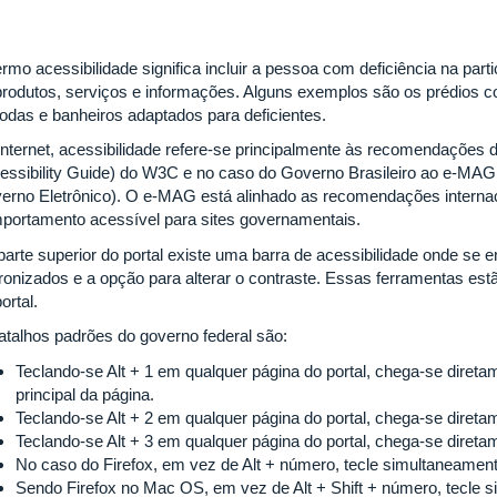
ermo acessibilidade significa incluir a pessoa com deficiência na par
produtos, serviços e informações. Alguns exemplos são os prédios 
rodas e banheiros adaptados para deficientes.
internet, acessibilidade refere-se principalmente às recomendaçõe
essibility Guide) do W3C e no caso do Governo Brasileiro ao e-MAG
erno Eletrônico). O e-MAG está alinhado as recomendações interna
portamento acessível para sites governamentais.
parte superior do portal existe uma barra de acessibilidade onde se 
ronizados e a opção para alterar o contraste. Essas ferramentas est
ortal.
atalhos padrões do governo federal são:
Teclando-se Alt + 1 em qualquer página do portal, chega-se dire
principal da página.
Teclando-se Alt + 2 em qualquer página do portal, chega-se diretam
Teclando-se Alt + 3 em qualquer página do portal, chega-se diret
No caso do Firefox, em vez de Alt + número, tecle simultaneamente
Sendo Firefox no Mac OS, em vez de Alt + Shift + número, tecle s