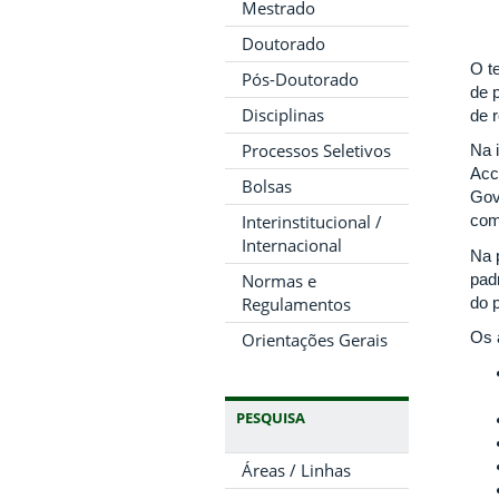
Mestrado
Doutorado
O t
Pós-Doutorado
de 
Disciplinas
de 
Processos Seletivos
Na 
Acc
Bolsas
Gov
Interinstitucional /
com
Internacional
Na 
pad
Normas e
do p
Regulamentos
Os 
Orientações Gerais
PESQUISA
Áreas / Linhas