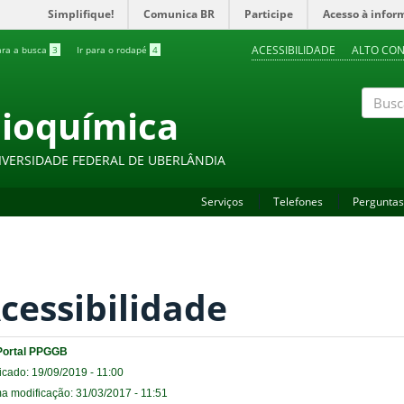
Simplifique!
Comunica BR
Participe
Acesso à infor
ACESSIBILIDADE
ALTO CO
ara a busca
3
Ir para o rodapé
4
Bioquímica
Buscar
IVERSIDADE FEDERAL DE UBERLÂNDIA
Serviços
Telefones
Perguntas
cessibilidade
Portal PPGGB
icado: 19/09/2019 - 11:00
ma modificação: 31/03/2017 - 11:51