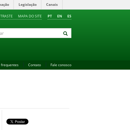
mação
Legislação
Canais
NTRASTE
MAPA DO SITE
PT
EN
ES
 frequentes
Contato
Fale conosco