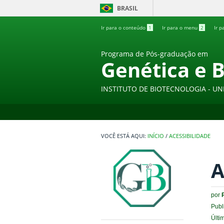
BRASIL
Ir para o conteúdo
1
Ir para o menu
2
Ir p
Programa de Pós-graduação em
Genética e 
INSTITUTO DE BIOTECNOLOGIA - UN
INÍCIO
/
ACESSIBILIDADE
A
por
Publ
Últi