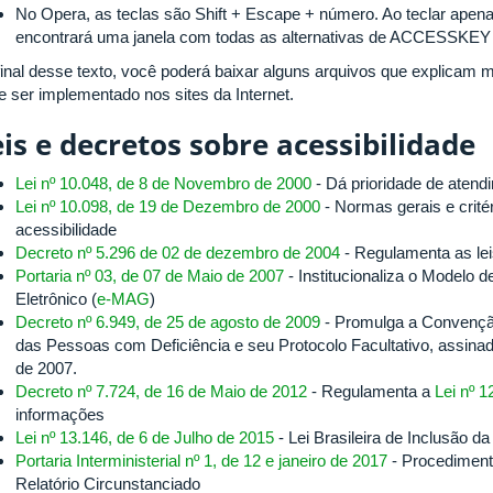
No Opera, as teclas são Shift + Escape + número. Ao teclar apena
encontrará uma janela com todas as alternativas de ACCESSKEY 
final desse texto, você poderá baixar alguns arquivos que explicam 
e ser implementado nos sites da Internet.
is e decretos sobre acessibilidade
Lei nº 10.048, de 8 de Novembro de 2000
- Dá prioridade de atend
Lei nº 10.098, de 19 de Dezembro de 2000
- Normas gerais e crité
acessibilidade
Decreto nº 5.296 de 02 de dezembro de 2004
- Regulamenta as lei
Portaria nº 03, de 07 de Maio de 2007
- Institucionaliza o Modelo 
Eletrônico (
e-MAG
)
Decreto nº 6.949, de 25 de agosto de 2009
- Promulga a Convenção
das Pessoas com Deficiência e seu Protocolo Facultativo, assin
de 2007.
Decreto nº 7.724, de 16 de Maio de 2012
- Regulamenta a
Lei nº 1
informações
Lei nº 13.146, de 6 de Julho de 2015
- Lei Brasileira de Inclusão 
Portaria Interministerial nº 1, de 12 e janeiro de 2017
- Procediment
Relatório Circunstanciado