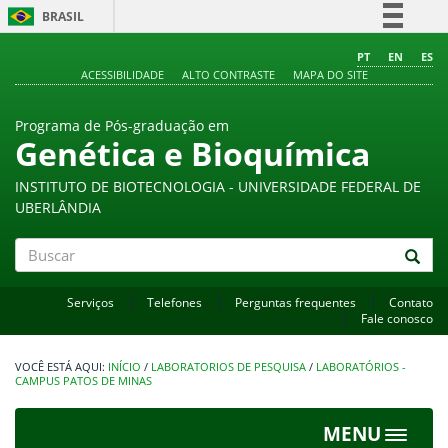
BRASIL
Simplifique!
PT
EN
ES
ACESSIBILIDADE
ALTO CONTRASTE
MAPA DO SITE
Comunica BR
Participe
Programa de Pós-graduação em
Acesso à informação
Genética e Bioquímica
Legislação
INSTITUTO DE BIOTECNOLOGIA - UNIVERSIDADE FEDERAL DE
Canais
UBERLÂNDIA
Buscar
Serviços
Telefones
Perguntas frequentes
Contato
Fale conosco
INÍCIO
/
LABORATORIOS DE PESQUISA
/
LABORATÓRIOS -
CAMPUS PATOS DE MINAS
MENU
Toggle