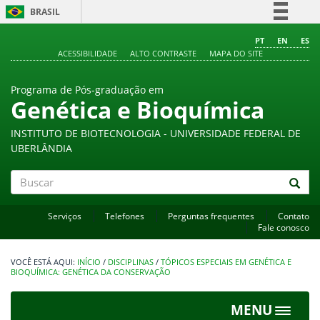
BRASIL
Simplifique!
PT
EN
ES
ACESSIBILIDADE
ALTO CONTRASTE
MAPA DO SITE
Comunica BR
Participe
Programa de Pós-graduação em
Acesso à informação
Genética e Bioquímica
Legislação
INSTITUTO DE BIOTECNOLOGIA - UNIVERSIDADE FEDERAL DE
Canais
UBERLÂNDIA
Buscar
Serviços
Telefones
Perguntas frequentes
Contato
Fale conosco
INÍCIO
/
DISCIPLINAS
/
TÓPICOS ESPECIAIS EM GENÉTICA E
BIOQUÍMICA: GENÉTICA DA CONSERVAÇÃO
MENU
Toggle