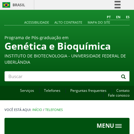
BRASIL
Simplifique!
PT
EN
ES
ACESSIBILIDADE
ALTO CONTRASTE
MAPA DO SITE
Comunica BR
Participe
Programa de Pós-graduação em
Acesso à informação
Genética e Bioquímica
Legislação
INSTITUTO DE BIOTECNOLOGIA - UNIVERSIDADE FEDERAL DE
Canais
UBERLÂNDIA
Buscar
Serviços
Telefones
Perguntas frequentes
Contato
Fale conosco
INÍCIO
/
TELEFONES
MENU
Toggle
navigat