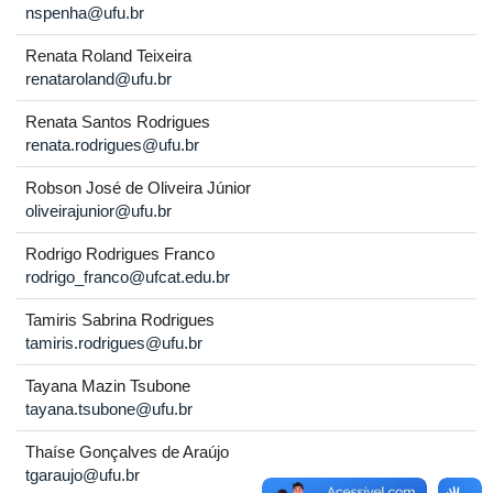
nspenha@ufu.br
Renata Roland Teixeira
renataroland@ufu.br
Renata Santos Rodrigues
renata.rodrigues@ufu.br
Robson José de Oliveira Júnior
oliveirajunior@ufu.br
Rodrigo Rodrigues Franco
rodrigo_franco@ufcat.edu.br
Tamiris Sabrina Rodrigues
tamiris.rodrigues@ufu.br
Tayana Mazin Tsubone
tayana.tsubone@ufu.br
Thaíse Gonçalves de Araújo
tgaraujo@ufu.br