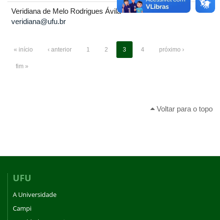
Veridiana de Melo Rodrigues Ávila
veridiana@ufu.br
« início
‹ anterior
1
2
3
4
próximo ›
fim »
Voltar para o topo
UFU
A Universidade
Campi