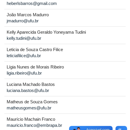
heberlsbarros@gmail.com
João Marcos Madurro
jmadurro@ufu.br
Kelly Aparecida Geraldo Yoneyama Tudini
kelly.tudini@ufu.br
Leticia de Souza Castro Filice
leticiafilice@ufu.br
Lígia Nunes de Morais Ribeiro
ligia.ribeiro@ufu.br
Luciana Machado Bastos
luciana.bastos@ufu.br
Matheus de Souza Gomes
matheusgomes@ufu.br
Maurício Machain Franco
mauricio.franco@embrapa.br