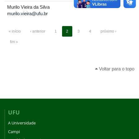
Murilo Vieira da Silva
murilo.vieira@ufu.br
« início
‹ anterior
1
2
3
4
próximo ›
fim »
Voltar para o topo
UFU
A Universidade
Campi