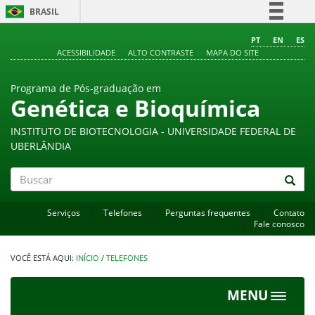
BRASIL
Simplifique!
PT
EN
ES
ACESSIBILIDADE
ALTO CONTRASTE
MAPA DO SITE
Comunica BR
Participe
Programa de Pós-graduação em
Acesso à informação
Genética e Bioquímica
Legislação
INSTITUTO DE BIOTECNOLOGIA - UNIVERSIDADE FEDERAL DE
Canais
UBERLÂNDIA
Buscar
Serviços
Telefones
Perguntas frequentes
Contato
Fale conosco
INÍCIO
/
TELEFONES
MENU
Toggle
navigat