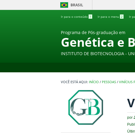
BRASIL
Ir para o conteúdo
1
Ir para o menu
2
Ir p
Programa de Pós-graduação em
Genética e 
INSTITUTO DE BIOTECNOLOGIA - UN
INÍCIO
/
PESSOAS
/
VINÍCIUS
V
por
Publ
Últi