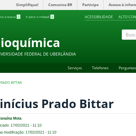
Simplifique!
Comunica BR
Participe
Acesso à infor
ACESSIBILIDADE
ALTO CO
ara a busca
3
Ir para o rodapé
4
Bioquímica
Buscar
IVERSIDADE FEDERAL DE UBERLÂNDIA
Serviços
Telefones
Perguntas
 PRADO BITTAR
inícius Prado Bittar
Janaína Mota
icado: 17/02/2021 - 11:10
ma modificação: 17/02/2021 - 11:10