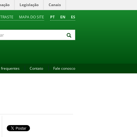
mação
Legislação
Canais
NTRASTE
MAPA DO SITE
PT
EN
ES
 frequentes
Contato
Fale conosco