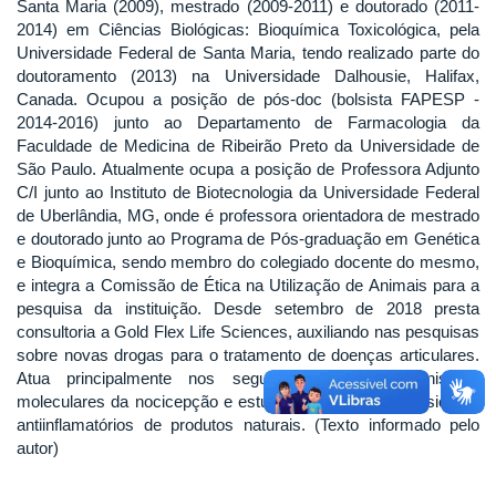
Santa Maria (2009), mestrado (2009-2011) e doutorado (2011-
2014) em Ciências Biológicas: Bioquímica Toxicológica, pela
Universidade Federal de Santa Maria, tendo realizado parte do
doutoramento (2013) na Universidade Dalhousie, Halifax,
Canada. Ocupou a posição de pós-doc (bolsista FAPESP -
2014-2016) junto ao Departamento de Farmacologia da
Faculdade de Medicina de Ribeirão Preto da Universidade de
São Paulo. Atualmente ocupa a posição de Professora Adjunto
C/I junto ao Instituto de Biotecnologia da Universidade Federal
de Uberlândia, MG, onde é professora orientadora de mestrado
e doutorado junto ao Programa de Pós-graduação em Genética
e Bioquímica, sendo membro do colegiado docente do mesmo,
e integra a Comissão de Ética na Utilização de Animais para a
pesquisa da instituição. Desde setembro de 2018 presta
consultoria a Gold Flex Life Sciences, auxiliando nas pesquisas
sobre novas drogas para o tratamento de doenças articulares.
Atua principalmente nos seguintes temas: mecanismos
moleculares da nocicepção e estudo dos efeitos analgésicos e
antiinflamatórios de produtos naturais. (Texto informado pelo
autor)