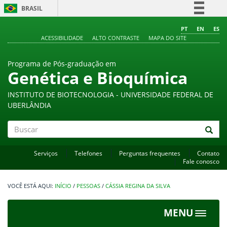
BRASIL
Simplifique!
PT
EN
ES
ACESSIBILIDADE
ALTO CONTRASTE
MAPA DO SITE
Comunica BR
Participe
Programa de Pós-graduação em
Acesso à informação
Genética e Bioquímica
Legislação
INSTITUTO DE BIOTECNOLOGIA - UNIVERSIDADE FEDERAL DE
Canais
UBERLÂNDIA
Buscar
Serviços
Telefones
Perguntas frequentes
Contato
Fale conosco
INÍCIO
/
PESSOAS
/
CÁSSIA REGINA DA SILVA
MENU
Toggle
navigat