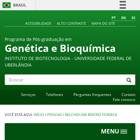
BRASIL
Simplifique!
PT
EN
ES
ACESSIBILIDADE
ALTO CONTRASTE
MAPA DO SITE
Comunica BR
Participe
Programa de Pós-graduação em
Acesso à informação
Genética e Bioquímica
Legislação
INSTITUTO DE BIOTECNOLOGIA - UNIVERSIDADE FEDERAL DE
Canais
UBERLÂNDIA
Buscar
Serviços
Telefones
Perguntas frequentes
Contato
Fale conosco
INÍCIO
/
PESSOAS
/
BELCHIOLINA BEATRIZ FONSECA
MENU
Toggle
navigat