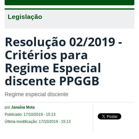
navigat
Legislação
Resolução 02/2019 -
Critérios para
Regime Especial
discente PPGGB
Regime especial discente
por
Janaína Mota
Publicado: 17/10/2019 - 15:13
Última modificação: 17/10/2019 - 15:13