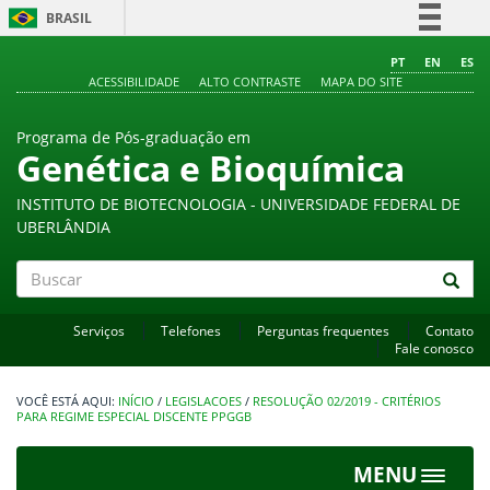
BRASIL
Simplifique!
PT
EN
ES
ACESSIBILIDADE
ALTO CONTRASTE
MAPA DO SITE
Comunica BR
Participe
Programa de Pós-graduação em
Acesso à informação
Genética e Bioquímica
Legislação
INSTITUTO DE BIOTECNOLOGIA - UNIVERSIDADE FEDERAL DE
Canais
UBERLÂNDIA
Buscar
Serviços
Telefones
Perguntas frequentes
Contato
Fale conosco
INÍCIO
/
LEGISLACOES
/
RESOLUÇÃO 02/2019 - CRITÉRIOS
PARA REGIME ESPECIAL DISCENTE PPGGB
MENU
Toggle