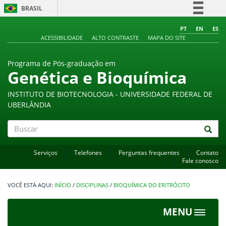
BRASIL
Simplifique!
PT
EN
ES
ACESSIBILIDADE
ALTO CONTRASTE
MAPA DO SITE
Comunica BR
Participe
Programa de Pós-graduação em
Acesso à informação
Genética e Bioquímica
Legislação
INSTITUTO DE BIOTECNOLOGIA - UNIVERSIDADE FEDERAL DE
Canais
UBERLÂNDIA
Buscar
Serviços
Telefones
Perguntas frequentes
Contato
Fale conosco
INÍCIO
/
DISCIPLINAS
/
BIOQUÍMICA DO ERITRÓCITO
MENU
Toggle
navigat