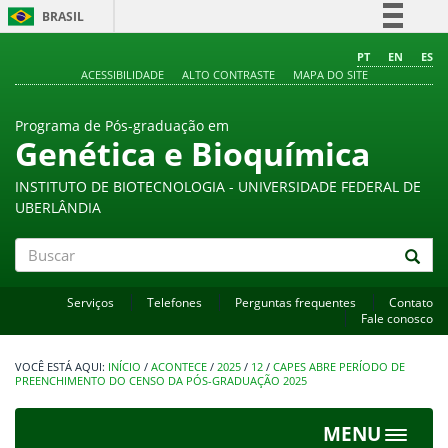
BRASIL
Simplifique!
PT
EN
ES
ACESSIBILIDADE
ALTO CONTRASTE
MAPA DO SITE
Comunica BR
Participe
Programa de Pós-graduação em
Acesso à informação
Genética e Bioquímica
Legislação
INSTITUTO DE BIOTECNOLOGIA - UNIVERSIDADE FEDERAL DE
Canais
UBERLÂNDIA
Buscar
Serviços
Telefones
Perguntas frequentes
Contato
Fale conosco
INÍCIO
/
ACONTECE
/
2025
/
12
/
CAPES ABRE PERÍODO DE
PREENCHIMENTO DO CENSO DA PÓS-GRADUAÇÃO 2025
MENU
Toggle