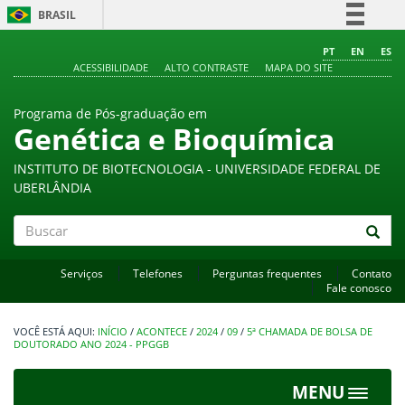
BRASIL
Simplifique!
PT
EN
ES
ACESSIBILIDADE
ALTO CONTRASTE
MAPA DO SITE
Comunica BR
Participe
Programa de Pós-graduação em
Acesso à informação
Genética e Bioquímica
Legislação
INSTITUTO DE BIOTECNOLOGIA - UNIVERSIDADE FEDERAL DE
Canais
UBERLÂNDIA
Buscar
Serviços
Telefones
Perguntas frequentes
Contato
Fale conosco
INÍCIO
/
ACONTECE
/
2024
/
09
/
5ª CHAMADA DE BOLSA DE
DOUTORADO ANO 2024 - PPGGB
MENU
Toggle