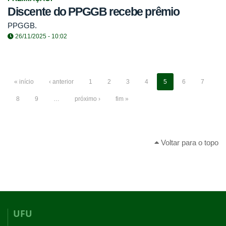
Discente do PPGGB recebe prêmio
PPGGB.
26/11/2025 - 10:02
« início
‹ anterior
1
2
3
4
5
6
7
8
9
…
próximo ›
fim »
Voltar para o topo
UFU