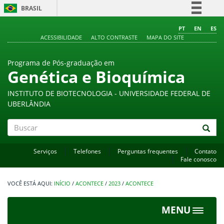
BRASIL
Simplifique!
PT
EN
ES
ACESSIBILIDADE
ALTO CONTRASTE
MAPA DO SITE
Comunica BR
Participe
Programa de Pós-graduação em
Acesso à informação
Genética e Bioquímica
Legislação
INSTITUTO DE BIOTECNOLOGIA - UNIVERSIDADE FEDERAL DE
Canais
UBERLÂNDIA
Buscar
Serviços
Telefones
Perguntas frequentes
Contato
Fale conosco
INÍCIO
/
ACONTECE
/
2023
/
ACONTECE
MENU
Toggle
navigat