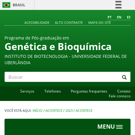
BRASIL
Simplifique!
PT
EN
ES
ACESSIBILIDADE
ALTO CONTRASTE
MAPA DO SITE
Comunica BR
Participe
Programa de Pós-graduação em
Acesso à informação
Genética e Bioquímica
Legislação
INSTITUTO DE BIOTECNOLOGIA - UNIVERSIDADE FEDERAL DE
Canais
UBERLÂNDIA
Buscar
Serviços
Telefones
Perguntas frequentes
Contato
Fale conosco
INÍCIO
/
ACONTECE
/
2023
/
ACONTECE
MENU
Toggle
navigat