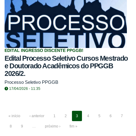
EDITAL INGRESSO DISCENTE PPGGB!
Edital Processo Seletivo Cursos Mestrado
e Doutorado Acadêmicos do PPGGB
2026/2.
Processo Seletivo PPGGB
17/04/2026 - 11:35
« início
‹ anterior
1
2
3
4
5
6
7
8
9
…
próximo ›
fim »