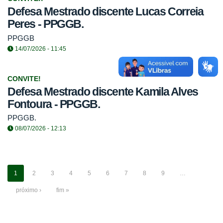
Defesa Mestrado discente Lucas Correia
Peres - PPGGB.
PPGGB
14/07/2026 - 11:45
CONVITE!
Defesa Mestrado discente Kamila Alves
Fontoura - PPGGB.
PPGGB.
08/07/2026 - 12:13
1
2
3
4
5
6
7
8
9
…
próximo ›
fim »