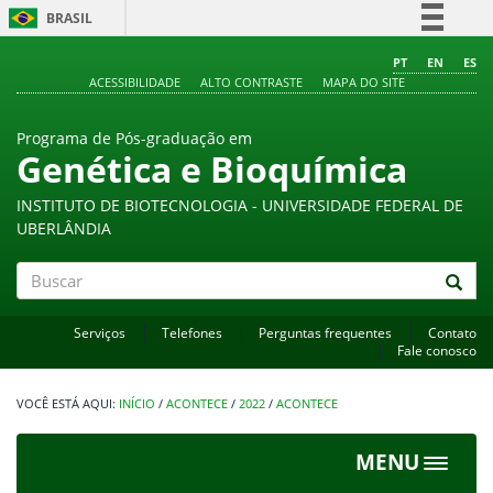
BRASIL
Simplifique!
PT
EN
ES
ACESSIBILIDADE
ALTO CONTRASTE
MAPA DO SITE
Comunica BR
Participe
Programa de Pós-graduação em
Acesso à informação
Genética e Bioquímica
Legislação
INSTITUTO DE BIOTECNOLOGIA - UNIVERSIDADE FEDERAL DE
Canais
UBERLÂNDIA
Buscar
Serviços
Telefones
Perguntas frequentes
Contato
Fale conosco
INÍCIO
/
ACONTECE
/
2022
/
ACONTECE
MENU
Toggle
navigat