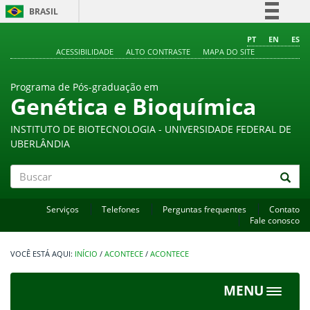
BRASIL
Simplifique!
PT
EN
ES
ACESSIBILIDADE
ALTO CONTRASTE
MAPA DO SITE
Comunica BR
Participe
Programa de Pós-graduação em
Acesso à informação
Genética e Bioquímica
Legislação
INSTITUTO DE BIOTECNOLOGIA - UNIVERSIDADE FEDERAL DE
Canais
UBERLÂNDIA
Buscar
Serviços
Telefones
Perguntas frequentes
Contato
Fale conosco
INÍCIO
/
ACONTECE
/
ACONTECE
MENU
Toggle
navigat