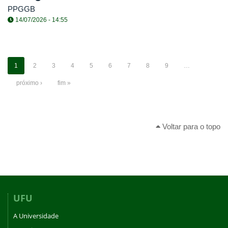
PPGGB
14/07/2026 - 14:55
1
2
3
4
5
6
7
8
9
…
próximo ›
fim »
Voltar para o topo
UFU
A Universidade