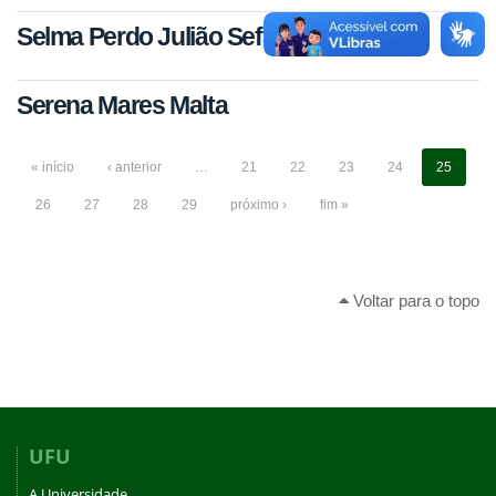
Selma Perdo Julião Sefane Cuinhane
Serena Mares Malta
« início
‹ anterior
…
21
22
23
24
25
26
27
28
29
próximo ›
fim »
Voltar para o topo
UFU
A Universidade