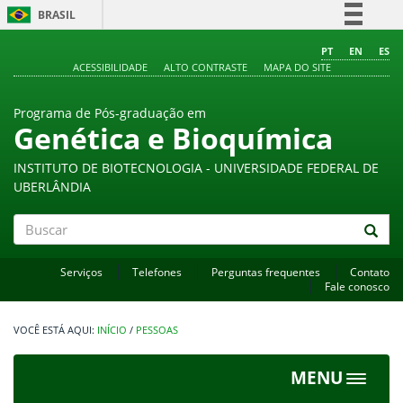
BRASIL
Simplifique!
PT
EN
ES
ACESSIBILIDADE
ALTO CONTRASTE
MAPA DO SITE
Comunica BR
Participe
Programa de Pós-graduação em
Acesso à informação
Genética e Bioquímica
Legislação
INSTITUTO DE BIOTECNOLOGIA - UNIVERSIDADE FEDERAL DE
Canais
UBERLÂNDIA
Buscar
Serviços
Telefones
Perguntas frequentes
Contato
Fale conosco
INÍCIO
/
PESSOAS
MENU
Toggle
navigat